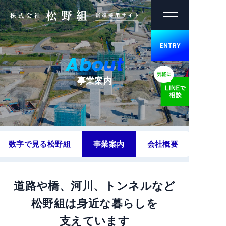
コ
ン
テ
ENTRY
ン
About
ツ
へ
事業案内
ス
キ
ッ
プ
数字で見る松野組
事業案内
会社概要
道路や橋、河川、トンネルなど
松野組は身近な暮らし
を
支えています